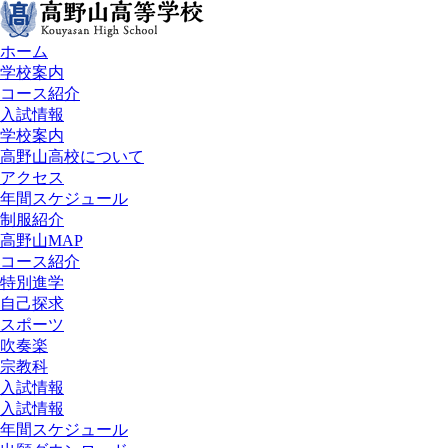
ホーム
学校案内
コース紹介
入試情報
学校案内
高野山高校について
アクセス
年間スケジュール
制服紹介
高野山MAP
コース紹介
特別進学
自己探求
スポーツ
吹奏楽
宗教科
入試情報
入試情報
年間スケジュール