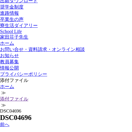
出願ダウンロード
奨学金制度
進路情報
卒業生の声
寮生活ダイアリー
School Life
家田荘子先生
ホーム
お問い合せ・資料請求・オンライン相談
お知らせ
教員募集
情報公開
プライバシーポリシー
添付ファイル
ホーム
≫
添付ファイル
≫
DSC04696
DSC04696
前
へ