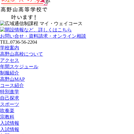
お問い合せ・資料請求・オンライン相談
TEL.0736-56-2204
学校案内
高野山高校について
アクセス
年間スケジュール
制服紹介
高野山MAP
コース紹介
特別進学
自己探求
スポーツ
吹奏楽
宗教科
入試情報
入試情報