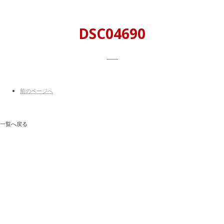
DSC04690
前
のページ
へ
一覧へ戻る