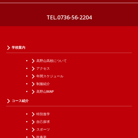
TEL.0736-56-2204
学校案内
高野山高校について
アクセス
年間スケジュール
制服紹介
高野山MAP
コース紹介
特別進学
自己探求
スポーツ
吹奏楽