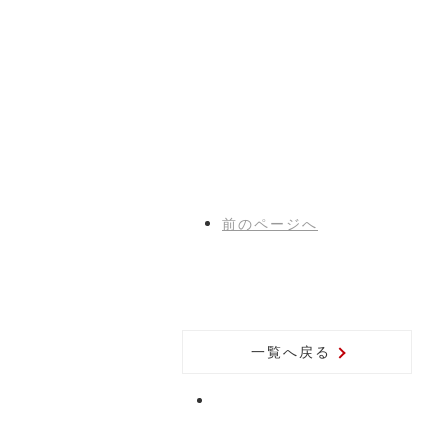
前
のページ
へ
一覧へ戻る