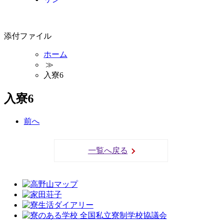
添付ファイル
ホーム
≫
入寮6
入寮6
前
へ
一覧へ戻る