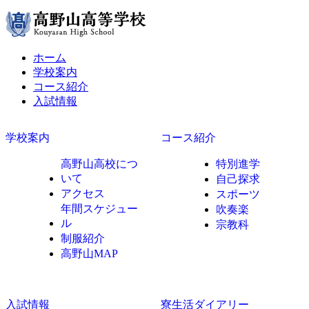
ホーム
学校案内
コース紹介
入試情報
学校案内
コース紹介
高野山高校につ
特別進学
いて
自己探求
アクセス
スポーツ
年間スケジュー
吹奏楽
ル
宗教科
制服紹介
高野山MAP
入試情報
寮生活ダイアリー