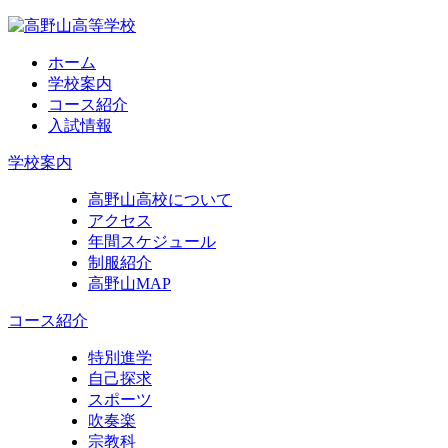
ホーム
学校案内
コース紹介
入試情報
学校案内
高野山高校について
アクセス
年間スケジュール
制服紹介
高野山MAP
コース紹介
特別進学
自己探求
スポーツ
吹奏楽
宗教科