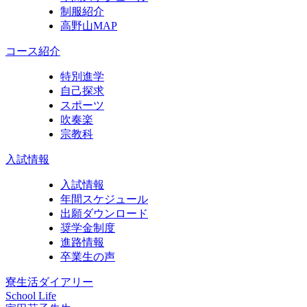
制服紹介
高野山MAP
コース紹介
特別進学
自己探求
スポーツ
吹奏楽
宗教科
入試情報
入試情報
年間スケジュール
出願ダウンロード
奨学金制度
進路情報
卒業生の声
寮生活ダイアリー
School Life