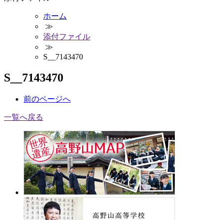
ホーム
≫
添付ファイル
≫
S__7143470
S__7143470
前
のページ
へ
一覧へ戻る