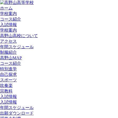
ホーム
学校案内
コース紹介
入試情報
学校案内
高野山高校について
アクセス
年間スケジュール
制服紹介
高野山MAP
コース紹介
特別進学
自己探求
スポーツ
吹奏楽
宗教科
入試情報
入試情報
年間スケジュール
出願ダウンロード