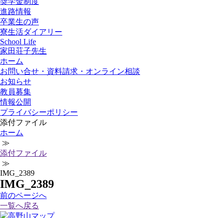
奨学金制度
進路情報
卒業生の声
寮生活ダイアリー
School Life
家田荘子先生
ホーム
お問い合せ・資料請求・オンライン相談
お知らせ
教員募集
情報公開
プライバシーポリシー
添付ファイル
ホーム
≫
添付ファイル
≫
IMG_2389
IMG_2389
前
のページ
へ
一覧へ戻る