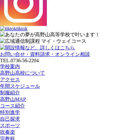
tiktok
お問い合せ・資料請求・オンライン相談
TEL.0736-56-2204
学校案内
高野山高校について
アクセス
年間スケジュール
制服紹介
高野山MAP
コース紹介
特別進学
自己探求
スポーツ
吹奏楽
宗教科