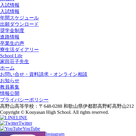
入試情報
入試情報
年間スケジュール
出願ダウンロード
奨学金制度
進路情報
卒業生の声
寮生活ダイアリー
School Life
家田荘子先生
ホーム
お問い合せ・資料請求・オンライン相談
お知らせ
教員募集
情報公開
プライバシーポリシー
高野山高等学校：〒648-0288 和歌山県伊都郡高野町高野山212
Copyright © Kouyasan High School. All rights reserved.
LINE
Twitter
YouTube
Instagram