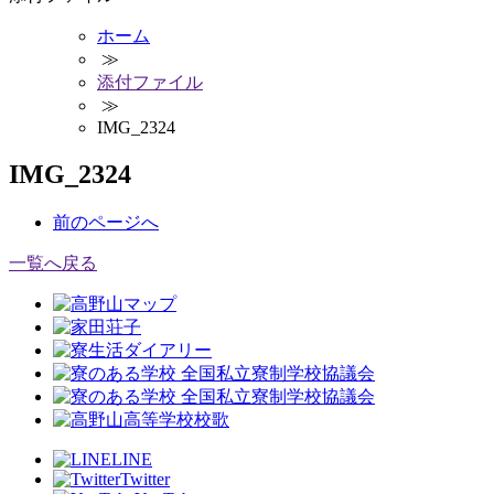
ホーム
≫
添付ファイル
≫
IMG_2324
IMG_2324
前
のページ
へ
一覧へ戻る
LINE
Twitter