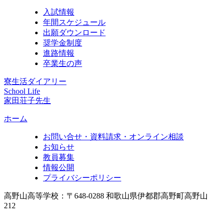
入試情報
年間スケジュール
出願ダウンロード
奨学金制度
進路情報
卒業生の声
寮生活ダイアリー
School Life
家田荘子先生
ホーム
お問い合せ・資料請求・オンライン相談
お知らせ
教員募集
情報公開
プライバシーポリシー
高野山高等学校：〒648-0288 和歌山県伊都郡高野町高野山
212