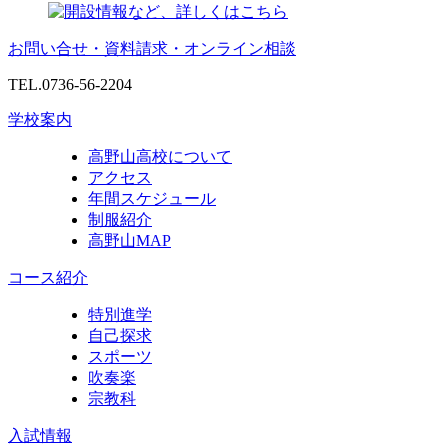
お問い合せ・資料請求・オンライン相談
TEL.0736-56-2204
学校案内
高野山高校について
アクセス
年間スケジュール
制服紹介
高野山MAP
コース紹介
特別進学
自己探求
スポーツ
吹奏楽
宗教科
入試情報