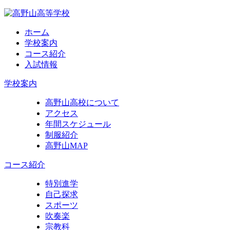
ホーム
学校案内
コース紹介
入試情報
学校案内
高野山高校について
アクセス
年間スケジュール
制服紹介
高野山MAP
コース紹介
特別進学
自己探求
スポーツ
吹奏楽
宗教科