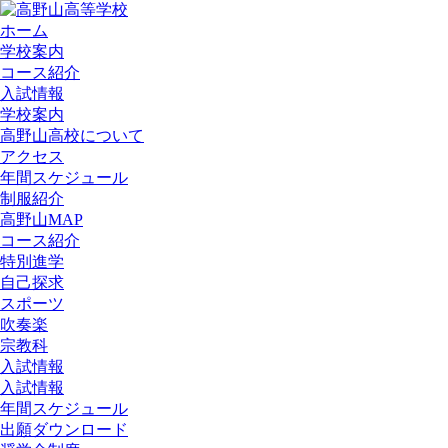
ホーム
学校案内
コース紹介
入試情報
学校案内
高野山高校について
アクセス
年間スケジュール
制服紹介
高野山MAP
コース紹介
特別進学
自己探求
スポーツ
吹奏楽
宗教科
入試情報
入試情報
年間スケジュール
出願ダウンロード