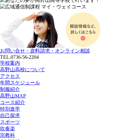
お問い合せ・資料請求・オンライン相談
TEL.0736-56-2204
学校案内
高野山高校について
アクセス
年間スケジュール
制服紹介
高野山MAP
コース紹介
特別進学
自己探求
スポーツ
吹奏楽
宗教科