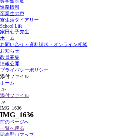
奨学金制度
進路情報
卒業生の声
寮生活ダイアリー
School Life
家田荘子先生
ホーム
お問い合せ・資料請求・オンライン相談
お知らせ
教員募集
情報公開
プライバシーポリシー
添付ファイル
ホーム
≫
添付ファイル
≫
IMG_1636
IMG_1636
前
のページ
へ
一覧へ戻る