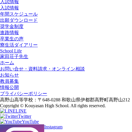
入試情報
入試情報
年間スケジュール
出願ダウンロード
奨学金制度
進路情報
卒業生の声
寮生活ダイアリー
School Life
家田荘子先生
ホーム
お問い合せ・資料請求・オンライン相談
お知らせ
教員募集
情報公開
プライバシーポリシー
高野山高等学校：〒648-0288 和歌山県伊都郡高野町高野山212
Copyright © Kouyasan High School. All rights reserved.
LINE
Twitter
YouTube
Instagram