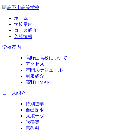
ホーム
学校案内
コース紹介
入試情報
学校案内
高野山高校について
アクセス
年間スケジュール
制服紹介
高野山MAP
コース紹介
特別進学
自己探求
スポーツ
吹奏楽
宗教科