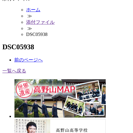
ホーム
≫
添付ファイル
≫
DSC05938
DSC05938
前
のページ
へ
一覧へ戻る