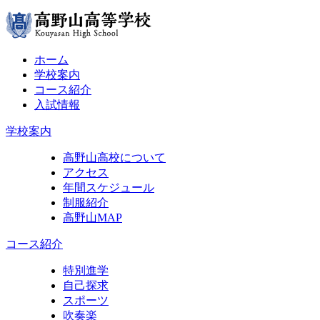
ホーム
学校案内
コース紹介
入試情報
学校案内
高野山高校について
アクセス
年間スケジュール
制服紹介
高野山MAP
コース紹介
特別進学
自己探求
スポーツ
吹奏楽