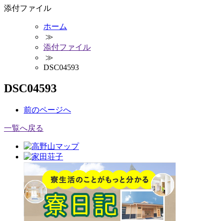
添付ファイル
ホーム
≫
添付ファイル
≫
DSC04593
DSC04593
前
のページ
へ
一覧へ戻る