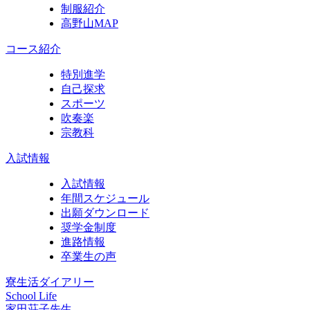
制服紹介
高野山MAP
コース紹介
特別進学
自己探求
スポーツ
吹奏楽
宗教科
入試情報
入試情報
年間スケジュール
出願ダウンロード
奨学金制度
進路情報
卒業生の声
寮生活ダイアリー
School Life
家田荘子先生