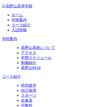
ホーム
学校案内
コース紹介
入試情報
学校案内
高野山高校について
アクセス
年間スケジュール
制服紹介
高野山MAP
コース紹介
特別進学
自己探求
スポーツ
吹奏楽
宗教科