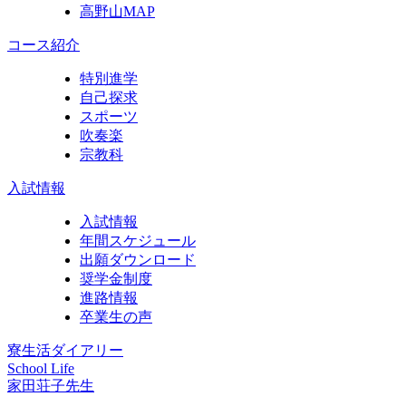
高野山MAP
コース紹介
特別進学
自己探求
スポーツ
吹奏楽
宗教科
入試情報
入試情報
年間スケジュール
出願ダウンロード
奨学金制度
進路情報
卒業生の声
寮生活ダイアリー
School Life
家田荘子先生