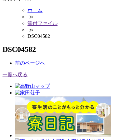
ホーム
≫
添付ファイル
≫
DSC04582
DSC04582
前
のページ
へ
一覧へ戻る