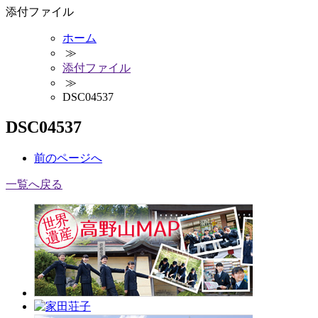
添付ファイル
ホーム
≫
添付ファイル
≫
DSC04537
DSC04537
前
のページ
へ
一覧へ戻る