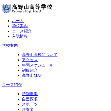
ホーム
学校案内
コース紹介
入試情報
学校案内
高野山高校について
アクセス
年間スケジュール
制服紹介
高野山MAP
コース紹介
特別進学
自己探求
スポーツ
吹奏楽