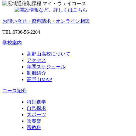
お問い合せ・資料請求・オンライン相談
TEL.0736-56-2204
学校案内
高野山高校について
アクセス
年間スケジュール
制服紹介
高野山MAP
コース紹介
特別進学
自己探求
スポーツ
吹奏楽
宗教科