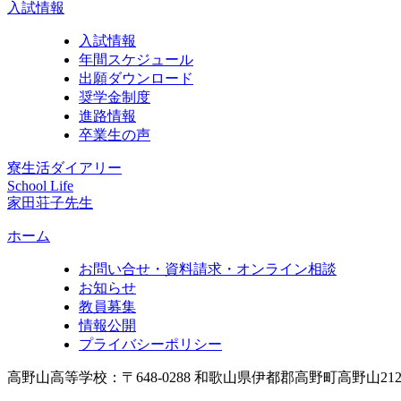
入試情報
入試情報
年間スケジュール
出願ダウンロード
奨学金制度
進路情報
卒業生の声
寮生活ダイアリー
School Life
家田荘子先生
ホーム
お問い合せ・資料請求・オンライン相談
お知らせ
教員募集
情報公開
プライバシーポリシー
高野山高等学校：〒648-0288 和歌山県伊都郡高野町高野山21