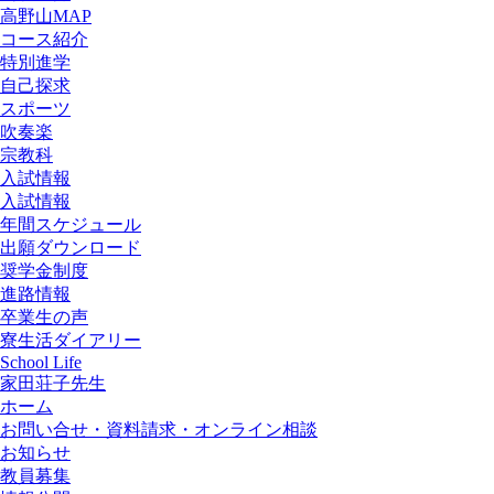
高野山MAP
コース紹介
特別進学
自己探求
スポーツ
吹奏楽
宗教科
入試情報
入試情報
年間スケジュール
出願ダウンロード
奨学金制度
進路情報
卒業生の声
寮生活ダイアリー
School Life
家田荘子先生
ホーム
お問い合せ・資料請求・オンライン相談
お知らせ
教員募集