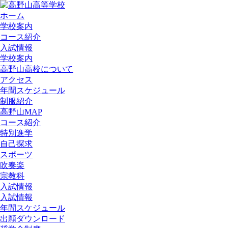
ホーム
学校案内
コース紹介
入試情報
学校案内
高野山高校について
アクセス
年間スケジュール
制服紹介
高野山MAP
コース紹介
特別進学
自己探求
スポーツ
吹奏楽
宗教科
入試情報
入試情報
年間スケジュール
出願ダウンロード