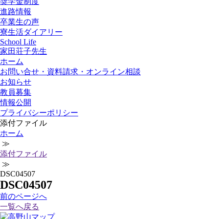
奨学金制度
進路情報
卒業生の声
寮生活ダイアリー
School Life
家田荘子先生
ホーム
お問い合せ・資料請求・オンライン相談
お知らせ
教員募集
情報公開
プライバシーポリシー
添付ファイル
ホーム
≫
添付ファイル
≫
DSC04507
DSC04507
前
のページ
へ
一覧へ戻る