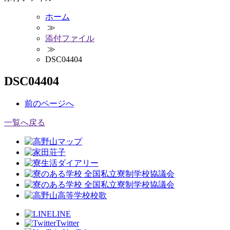
ホーム
≫
添付ファイル
≫
DSC04404
DSC04404
前
のページ
へ
一覧へ戻る
LINE
Twitter