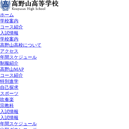
ホーム
学校案内
コース紹介
入試情報
学校案内
高野山高校について
アクセス
年間スケジュール
制服紹介
高野山MAP
コース紹介
特別進学
自己探求
スポーツ
吹奏楽
宗教科
入試情報
入試情報
年間スケジュール