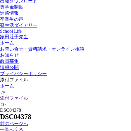
出願ダウンロード
奨学金制度
進路情報
卒業生の声
寮生活ダイアリー
School Life
家田荘子先生
ホーム
お問い合せ・資料請求・オンライン相談
お知らせ
教員募集
情報公開
プライバシーポリシー
添付ファイル
ホーム
≫
添付ファイル
≫
DSC04378
DSC04378
前
のページ
へ
一覧へ戻る