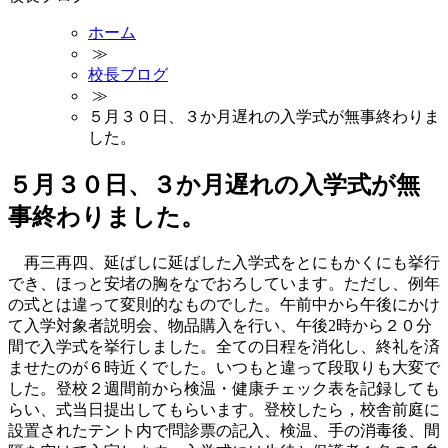
ホーム
≫
校長ブログ
≫
５月３０日、３か月遅れの入学式が無事終わりま
した。
５月３０日、３か月遅れの入学式が無
事終わりました。
再三再四、延ばしに延ばした入学式をとにもかくにも挙行
でき、ほっと安堵の胸をなでおろしています。ただし、例年
の式とは違って変則的なものでした。午前中から午後にかけ
て入学対象者説明会、物品購入を行い、午後2時から２０分
間で入学式を挙行しました。全ての日程を消化し、終礼を済
ませたのが６時近くでした。いつもと違って段取りも大変で
した。登校２週間前から検温・健康チェック表を記録しても
らい、式当日提出してもらいます。登校したら，校舎前庭に
設置されたテント内で問診票の記入、検温、手の消毒後、間