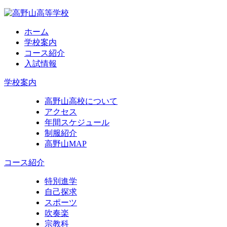
ホーム
学校案内
コース紹介
入試情報
学校案内
高野山高校について
アクセス
年間スケジュール
制服紹介
高野山MAP
コース紹介
特別進学
自己探求
スポーツ
吹奏楽
宗教科