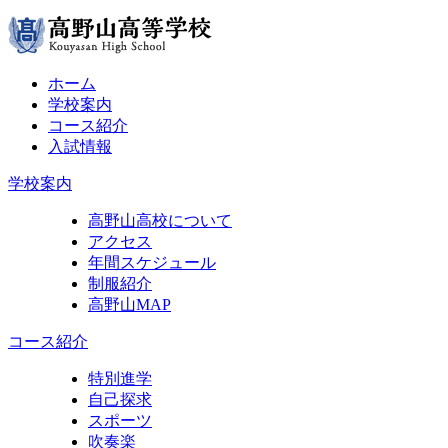
ホーム
学校案内
コース紹介
入試情報
学校案内
高野山高校について
アクセス
年間スケジュール
制服紹介
高野山MAP
コース紹介
特別進学
自己探求
スポーツ
吹奏楽