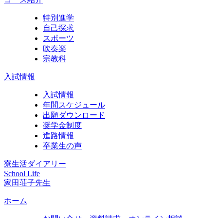
特別進学
自己探求
スポーツ
吹奏楽
宗教科
入試情報
入試情報
年間スケジュール
出願ダウンロード
奨学金制度
進路情報
卒業生の声
寮生活ダイアリー
School Life
家田荘子先生
ホーム