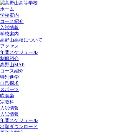
ホーム
学校案内
コース紹介
入試情報
学校案内
高野山高校について
アクセス
年間スケジュール
制服紹介
高野山MAP
コース紹介
特別進学
自己探求
スポーツ
吹奏楽
宗教科
入試情報
入試情報
年間スケジュール
出願ダウンロード