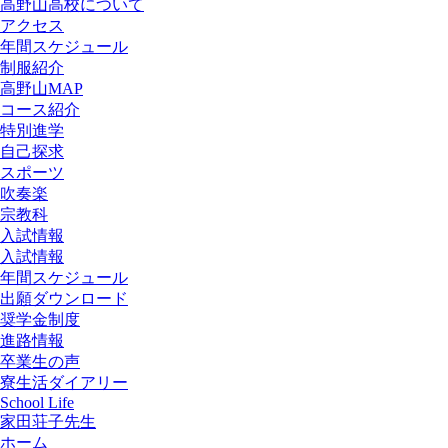
高野山高校について
アクセス
年間スケジュール
制服紹介
高野山MAP
コース紹介
特別進学
自己探求
スポーツ
吹奏楽
宗教科
入試情報
入試情報
年間スケジュール
出願ダウンロード
奨学金制度
進路情報
卒業生の声
寮生活ダイアリー
School Life
家田荘子先生
ホーム