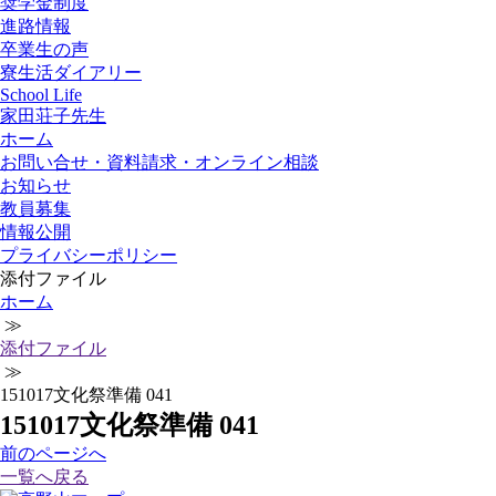
奨学金制度
進路情報
卒業生の声
寮生活ダイアリー
School Life
家田荘子先生
ホーム
お問い合せ・資料請求・オンライン相談
お知らせ
教員募集
情報公開
プライバシーポリシー
添付ファイル
ホーム
≫
添付ファイル
≫
151017文化祭準備 041
151017文化祭準備 041
前
のページ
へ
一覧へ戻る