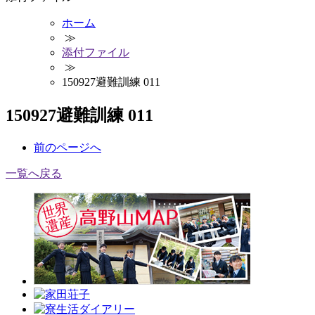
ホーム
≫
添付ファイル
≫
150927避難訓練 011
150927避難訓練 011
前
のページ
へ
一覧へ戻る