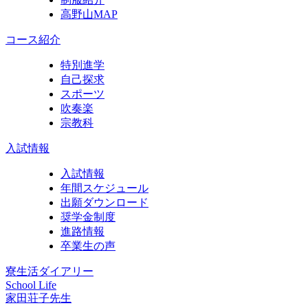
高野山MAP
コース紹介
特別進学
自己探求
スポーツ
吹奏楽
宗教科
入試情報
入試情報
年間スケジュール
出願ダウンロード
奨学金制度
進路情報
卒業生の声
寮生活ダイアリー
School Life
家田荘子先生