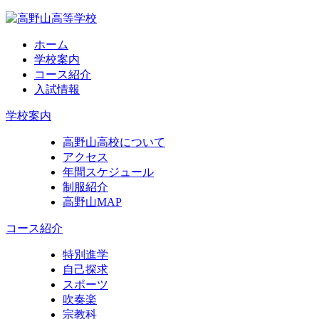
ホーム
学校案内
コース紹介
入試情報
学校案内
高野山高校について
アクセス
年間スケジュール
制服紹介
高野山MAP
コース紹介
特別進学
自己探求
スポーツ
吹奏楽
宗教科