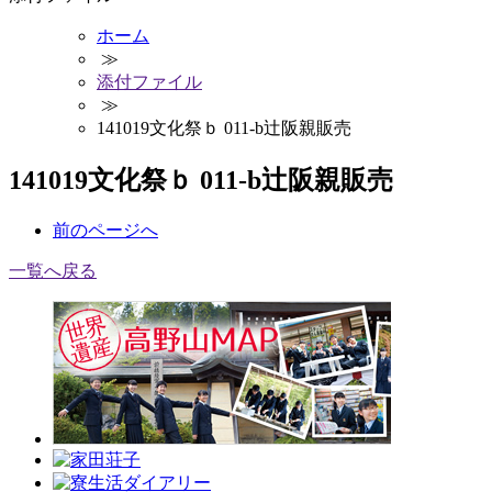
ホーム
≫
添付ファイル
≫
141019文化祭ｂ 011-b辻阪親販売
141019文化祭ｂ 011-b辻阪親販売
前
のページ
へ
一覧へ戻る