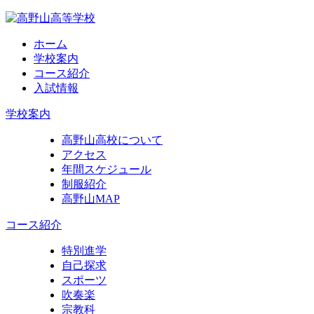
ホーム
学校案内
コース紹介
入試情報
学校案内
高野山高校について
アクセス
年間スケジュール
制服紹介
高野山MAP
コース紹介
特別進学
自己探求
スポーツ
吹奏楽
宗教科