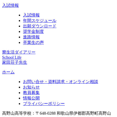
入試情報
入試情報
年間スケジュール
出願ダウンロード
奨学金制度
進路情報
卒業生の声
寮生活ダイアリー
School Life
家田荘子先生
ホーム
お問い合せ・資料請求・オンライン相談
お知らせ
教員募集
情報公開
プライバシーポリシー
高野山高等学校：〒648-0288 和歌山県伊都郡高野町高野山