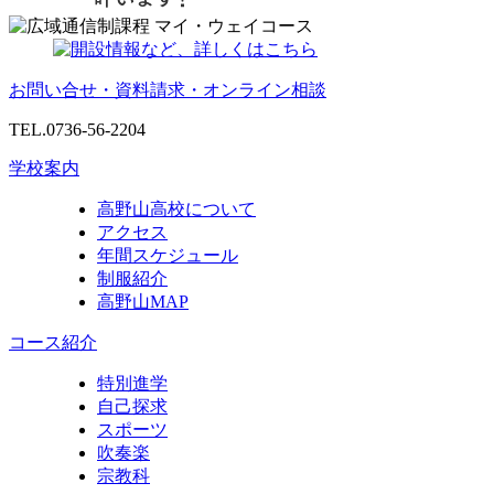
お問い合せ・資料請求・オンライン相談
TEL.0736-56-2204
学校案内
高野山高校について
アクセス
年間スケジュール
制服紹介
高野山MAP
コース紹介
特別進学
自己探求
スポーツ
吹奏楽
宗教科