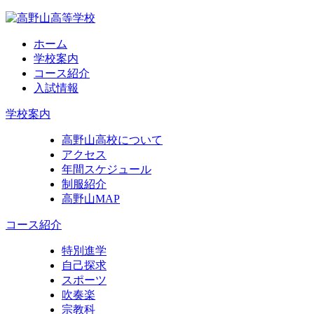
ホーム
学校案内
コース紹介
入試情報
学校案内
高野山高校について
アクセス
年間スケジュール
制服紹介
高野山MAP
コース紹介
特別進学
自己探求
スポーツ
吹奏楽
宗教科