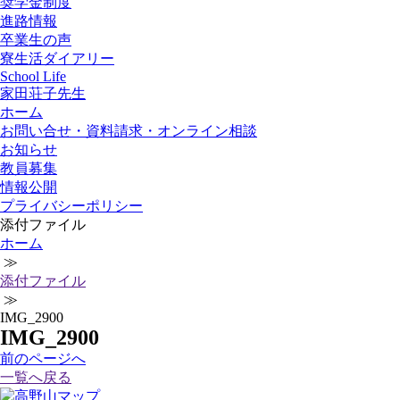
奨学金制度
進路情報
卒業生の声
寮生活ダイアリー
School Life
家田荘子先生
ホーム
お問い合せ・資料請求・オンライン相談
お知らせ
教員募集
情報公開
プライバシーポリシー
添付ファイル
ホーム
≫
添付ファイル
≫
IMG_2900
IMG_2900
前
のページ
へ
一覧へ戻る