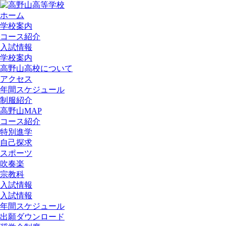
ホーム
学校案内
コース紹介
入試情報
学校案内
高野山高校について
アクセス
年間スケジュール
制服紹介
高野山MAP
コース紹介
特別進学
自己探求
スポーツ
吹奏楽
宗教科
入試情報
入試情報
年間スケジュール
出願ダウンロード