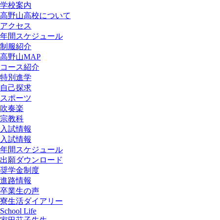
学校案内
高野山高校について
アクセス
年間スケジュール
制服紹介
高野山MAP
コース紹介
特別進学
自己探求
スポーツ
吹奏楽
宗教科
入試情報
入試情報
年間スケジュール
出願ダウンロード
奨学金制度
進路情報
卒業生の声
寮生活ダイアリー
School Life