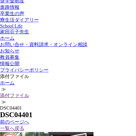
奨学金制度
進路情報
卒業生の声
寮生活ダイアリー
School Life
家田荘子先生
ホーム
お問い合せ・資料請求・オンライン相談
お知らせ
教員募集
情報公開
プライバシーポリシー
添付ファイル
ホーム
≫
添付ファイル
≫
DSC04401
DSC04401
前
のページ
へ
一覧へ戻る