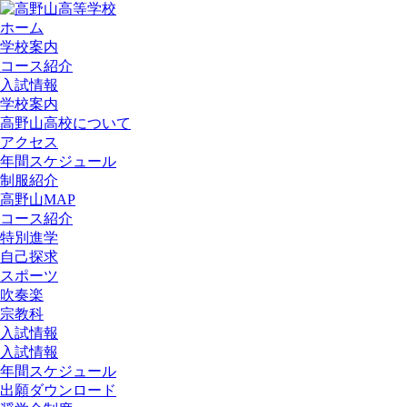
ホーム
学校案内
コース紹介
入試情報
学校案内
高野山高校について
アクセス
年間スケジュール
制服紹介
高野山MAP
コース紹介
特別進学
自己探求
スポーツ
吹奏楽
宗教科
入試情報
入試情報
年間スケジュール
出願ダウンロード