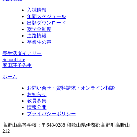
入試情報
年間スケジュール
出願ダウンロード
奨学金制度
進路情報
卒業生の声
寮生活ダイアリー
School Life
家田荘子先生
ホーム
お問い合せ・資料請求・オンライン相談
お知らせ
教員募集
情報公開
プライバシーポリシー
高野山高等学校：〒648-0288 和歌山県伊都郡高野町高野山
212