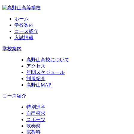
ホーム
学校案内
コース紹介
入試情報
学校案内
高野山高校について
アクセス
年間スケジュール
制服紹介
高野山MAP
コース紹介
特別進学
自己探求
スポーツ
吹奏楽
宗教科