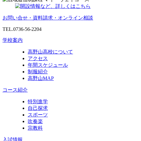
お問い合せ・資料請求・オンライン相談
TEL.0736-56-2204
学校案内
高野山高校について
アクセス
年間スケジュール
制服紹介
高野山MAP
コース紹介
特別進学
自己探求
スポーツ
吹奏楽
宗教科
入試情報