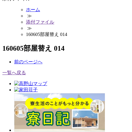
ホーム
≫
添付ファイル
≫
160605部屋替え 014
160605部屋替え 014
前
のページ
へ
一覧へ戻る