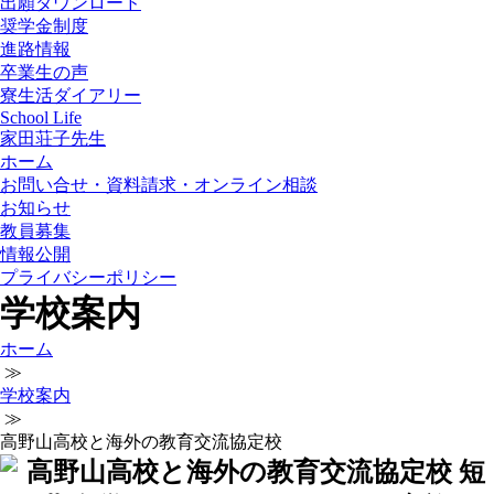
出願ダウンロード
奨学金制度
進路情報
卒業生の声
寮生活ダイアリー
School Life
家田荘子先生
ホーム
お問い合せ・資料請求・オンライン相談
お知らせ
教員募集
情報公開
プライバシーポリシー
学校案内
ホーム
≫
学校案内
≫
高野山高校と海外の教育交流協定校