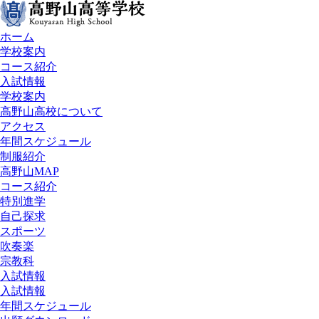
ホーム
学校案内
コース紹介
入試情報
学校案内
高野山高校について
アクセス
年間スケジュール
制服紹介
高野山MAP
コース紹介
特別進学
自己探求
スポーツ
吹奏楽
宗教科
入試情報
入試情報
年間スケジュール