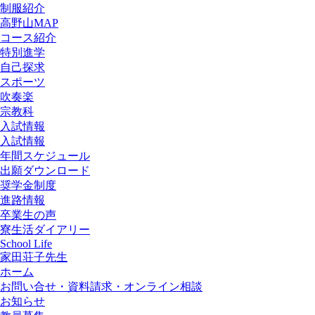
制服紹介
高野山MAP
コース紹介
特別進学
自己探求
スポーツ
吹奏楽
宗教科
入試情報
入試情報
年間スケジュール
出願ダウンロード
奨学金制度
進路情報
卒業生の声
寮生活ダイアリー
School Life
家田荘子先生
ホーム
お問い合せ・資料請求・オンライン相談
お知らせ